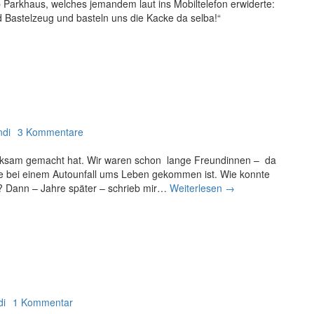
a
Parkhaus, welches jemandem laut ins Mobiltelefon erwiderte:
c
d Bastelzeug und basteln uns die Kacke da selba!“
h
e
r
ndi
3 Kommentare
erksam gemacht hat. Wir waren schon lange Freundinnen – da
die bei einem Autounfall ums Leben gekommen ist. Wie konnte
lt? Dann – Jahre später – schrieb mir…
Weiterlesen
G
→
e
s
c
h
w
i
s
t
di
1 Kommentar