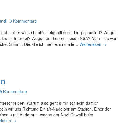
n
andi
3 Kommentare
t gut – aber wieso habbich eigentlich so lange pausiert? Wegen
otze im Internet? Wegen der fiesen miesen NSA? Nein – es war
e. Stimmt. Die, die ich meine, sind alle…
Weiterlesen
D
→
a
n
k
e
,
wo
P
ä
t
9 Kommentare
t
r
unterschreiben. Warum also geht´s mir schlecht damit?
a
ln wir uns Richtung Einlaß-Nadelöhr am Stadion. Einer der
meinsam mit Anderen – wegen der Nazi-Gewalt beim
rlesen
W
→
i