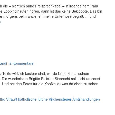
e
r
n die – sichtlich ohne Freisprechkabel – in irgendeinem Park
es Looping!“ rufen hören, dann ist das keine Bekloppte. Das bin
üher morgens beim anziehen meine Unterhose begrüßt – und
→
D
andi
2 Kommentare
Texte wirklich kostbar sind, werde ich jetzt mal seinen
 Die wunderbare Brigitte Felician Siebrecht soll nicht umsonst
 Und bei den Fotos für die Kopfzeile (was da oben zu sehen
tho Strauß katholische Kirche Kirchensteuer Amtshandlungen