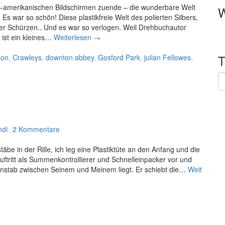
S-amerikanischen Bildschirmen zuende – die wunderbare Welt
W
Es war so schön! Diese plastikfreie Welt des polierten Silbers,
er Schürzen.. Und es war so verlogen. Weil Drehbuchautor
ist ein kleines…
Weiterlesen
J
→
u
son
,
Crawleys
,
downton abbey
l
,
Gosford Park
,
julian Fellowes
,
i
a
T
n
H
i
E
s
M
D
E
a
N
ndi
2 Kommentare
r
l
e in der Rille, ich leg eine Plastiktüte an den Anfang und die
i
Auftritt als Summenkontrollierer und Schnelleinpacker vor und
n
ennstab zwischen Seinem und Meinem liegt. Er schiebt die…
Weit
g
a
g
a
i