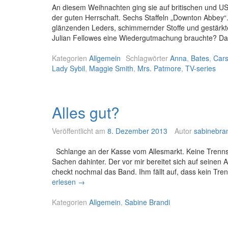
An diesem Weihnachten ging sie auf britischen und U
der guten Herrschaft. Sechs Staffeln „Downton Abbey“. 
glänzenden Leders, schimmernder Stoffe und gestärkt
Julian Fellowes eine Wiedergutmachung brauchte? Da 
Kategorien
Allgemein
Schlagwörter
Anna
,
Bates
,
Car
Lady Sybil
,
Maggie Smith
,
Mrs. Patmore
,
TV-series
Alles gut?
Veröffentlicht am
8. Dezember 2013
Autor
sabinebra
Schlange an der Kasse vom Allesmarkt. Keine Trennstäb
Sachen dahinter. Der vor mir bereitet sich auf seinen 
checkt nochmal das Band. Ihm fällt auf, dass kein Tr
erlesen
A
→
l
Kategorien
l
Allgemein
,
Sabine Brandi
e
s