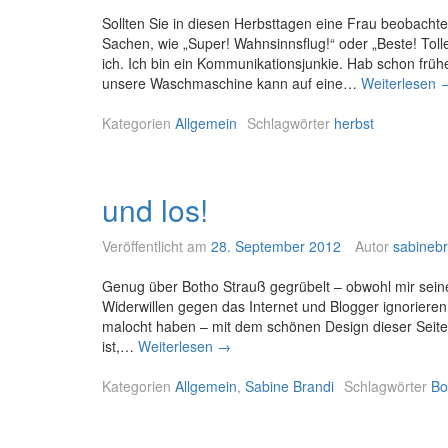
Sollten Sie in diesen Herbsttagen eine Frau beobachte
Sachen, wie „Super! Wahnsinnsflug!“ oder „Beste! Toll
ich. Ich bin ein Kommunikationsjunkie. Hab schon fr
unsere Waschmaschine kann auf eine…
Weiterlesen
„
i
Kategorien
Allgemein
Schlagwörter
herbst
c
h
h
a
und los!
b
i
Veröffentlicht am
28. September 2012
Autor
sabinebr
c
h
Genug über Botho Strauß gegrübelt – obwohl mir seine 
f
Widerwillen gegen das Internet und Blogger ignorieren.
a
malocht haben – mit dem schönen Design dieser Seite.
l
ist,…
Weiterlesen
u
→
l
n
e
Kategorien
Allgemein
d
,
Sabine Brandi
Schlagwörter
Bo
n
l
s
o
e
s