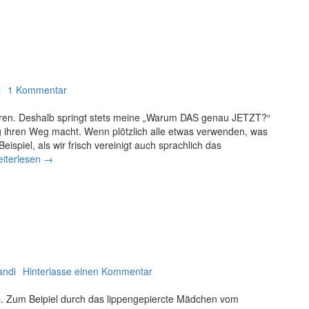
r
R
i
c
h
t
i
i
1 Kommentar
g
m
ieren. Deshalb springt stets meine „Warum DAS genau JETZT?“
a
ihren Weg macht. Wenn plötzlich alle etwas verwenden, was
c
ispiel, als wir frisch vereinigt auch sprachlich das
h
iterlesen
W
→
e
i
r
r
P
R
a
i
r
c
t
h
t
t
w
i
andi
Hinterlasse einen Kommentar
o
g
m
. Zum Beipiel durch das lippengepiercte Mädchen vom