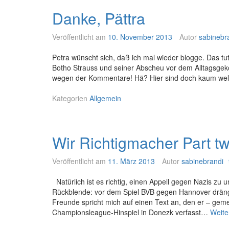
g
Danke, Pättra
u
t
?
Veröffentlicht am
10. November 2013
Autor
sabinebr
Petra wünscht sich, daß ich mal wieder blogge. Das tu
Botho Strauss und seiner Abscheu vor dem Alltagsgek
wegen der Kommentare! Hä? Hier sind doch kaum welch
Kategorien
Allgemein
Wir Richtigmacher Part t
Veröffentlicht am
11. März 2013
Autor
sabinebrandi
Natürlich ist es richtig, einen Appell gegen Nazis zu 
Rückblende: vor dem Spiel BVB gegen Hannover dränge
Freunde spricht mich auf einen Text an, den er – ge
Championsleague-Hinspiel in Donezk verfasst…
Weite