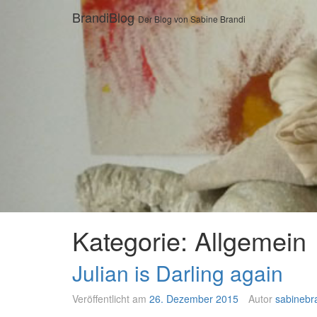
Zum
BrandiBlog
Der Blog von Sabine Brandi
Inhalt
springen
Kategorie:
Allgemein
Julian is Darling again
Veröffentlicht am
26. Dezember 2015
Autor
sabinebr