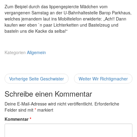
Zum Beipiel durch das lippengepiercte Mädchen vom
vergangenen Samstag an der U-Bahnhaltestelle Barop Parkhaus,
welches jemandem laut ins Mobiltelefon erwiderte: „Ach!! Dann
kaufen wer eben `n paar Lichterketten und Bastelzeug und
basteln uns die Kacke da selba!“
Kategorien
Allgemein
Vorherige Seite
Previous
Geschwister
Weiter
Next
Wir Richtigmacher
Beitragsnavigation
post:
post:
Schreibe einen Kommentar
Deine E-Mail-Adresse wird nicht veröffentlicht.
Erforderliche
Felder sind mit
*
markiert
Kommentar
*