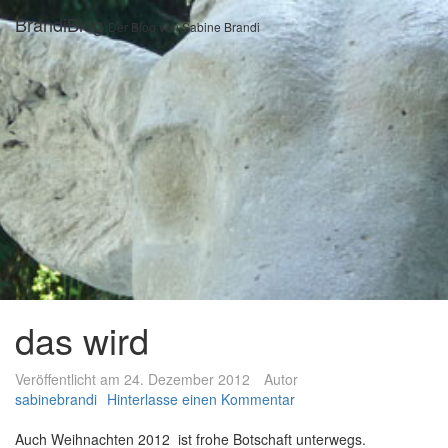
Zum
BrandiBlog
Der Blog von Sabine Brandi
Inhalt
springen
das wird
Veröffentlicht am
24. Dezember 2012
Autor
sabinebrandi
Hinterlasse einen Kommentar
Auch Weihnachten 2012 ist frohe Botschaft unterwegs.